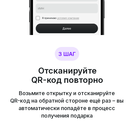
QR-код повторно
Возьмите открытку и отсканируйте
QR-код на обратной стороне ещё раз – вы
автоматически попадёте в процесс
получения подарка
Возникли вопросы?
Напишите в поддержку:
WhatsApp
Лицензия AFSA-A-LA-2024-0022
|
Свидетельство
о регистрации AFSA
|
Тарифы
|
Заявление о
присоединении физического лица
Инвестирование в ценные бумаги и другие
финансовые инструменты связано с рисками: их
стоимость может как увеличиваться, так и
снижаться. Прошлые результаты не являются