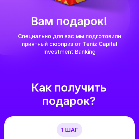
Вам подарок!
Специально для вас мы подготовили
приятный сюрприз от Teniz Capital
Investment Banking
Как получить
подарок?
1 ШАГ
Скачайте
приложение Tabys Pro
Доступно для iOS и Android – найдите
приложение в App Store или Google Play